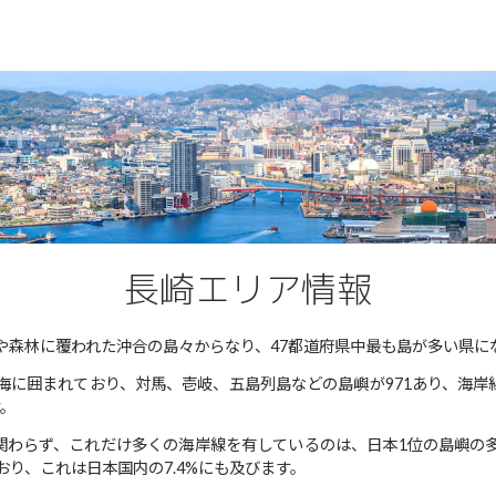
長崎エリア情報
や森林に覆われた沖合の島々からなり、47都道府県中最も島が多い県に
囲まれており、対馬、壱岐、五島列島などの島嶼が971あり、海岸線の長さ
す。
も関わらず、これだけ多くの海岸線を有しているのは、日本1位の島嶼の
おり、これは日本国内の7.4%にも及びます。