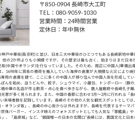
〒850-0904 長崎市大工町
TEL：
080-9059-1030
営業時間：24時間営業
定休日：年中無休
神戸中華街(南京町)と並び、日本三大中華街のひとつでもある長崎新地中
と、他の2か所よりも小規模ですが、その歴史は最も古く、始まりはまだ日本
易(中国やオランダ)を行なっていました。そのため、周辺に中国人(華僑出
、1698年に貿易の積荷を搬入していた海岸の倉庫が大規模な火災により焼失
船専用の倉庫を建て、ここに多くの中国人が移り住んで中国人街を形成してい
んぽんを始め、皿うどんや、餃子、シュウマイ、小籠包、トンポーロー（豚の
本格中華の名店が作る飲茶・点心を食べ歩きながら、唐人屋敷跡や長崎孔子廟
光客が多く見られます。また、中国の春節に合わせ1月〜2月に行われる「
近い来場者数を記録しています。長崎のその他の人気な観光スポットとして
園・オランダ坂」、長崎の中心街からは外れますが、長崎を代表するテーマパ
佐世保バーガー、インスタ映えのフォトスポットとしても人気な「軍艦島」や
ら」、「島原城」など、”鎖国唯一の日本の玄関口”長崎には、異国文化と日