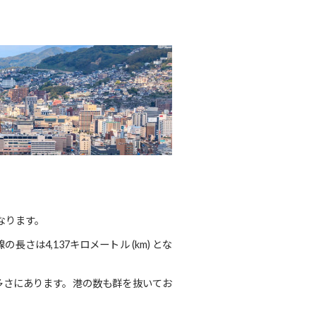
なります。
は4,137キロメートル (km) とな
多さにあります。港の数も群を抜いてお