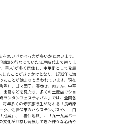
華街を思い浮かべる方が多いかと思います。
が鎖国を行なっていた江戸時代まで遡りま
身、華人)が多く居住し、中華街として発展
したことがきっかけとなり、1702年に海
ったことが始まりと言われています。現在
角煮）、ゴマ団子、春巻き、肉まん、中華
、出島などを見たり、多くの土産店でショ
長崎ランタンフェスティバル」では、全国各
は、毎年多くの修学旅行生が訪れる「長崎原
ーク、佐世保市のハウステンボスや、一口
「池島」、「雲仙地獄」、「九十九島パー
本の文化が共存し発展してきた様々な名所や