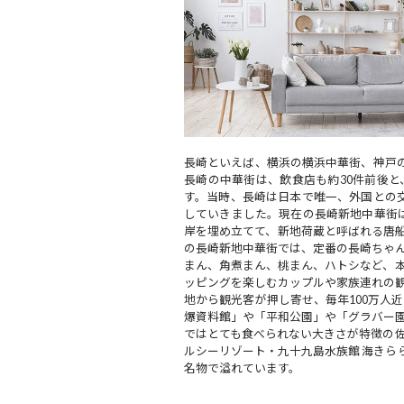
長崎といえば、横浜の横浜中華街、神戸の
長崎の中華街は、飲食店も約30件前後
す。当時、長崎は日本で唯一、外国との交
していきました。現在の長崎新地中華街は
岸を埋め立てて、新地荷蔵と呼ばれる唐
の長崎新地中華街では、定番の長崎ちゃ
まん、角煮まん、桃まん、ハトシなど、
ッピングを楽しむカップルや家族連れの観
地から観光客が押し寄せ、毎年100万人
爆資料館」や「平和公園」や「グラバー
ではとても食べられない大きさが特徴の
ルシーリゾート・九十九島水族館 海きら
名物で溢れています。