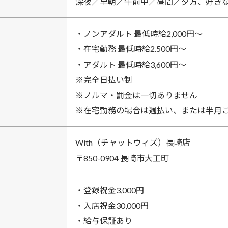
深夜／早朝／午前中／昼間／夕方、好き
・ノンアダルト 最低時給2,000円〜
・在宅勤務 最低時給2.500円〜
・アダルト 最低時給3,600円〜
※完全日払い制
※ノルマ・罰金は一切ありません
※在宅勤務の場合は週払い、または半月
With（チャットウィズ）長崎店
〒850-0904 長崎市大工町
・登録祝金3,000円
・入店祝金30,000円
・給与保証あり